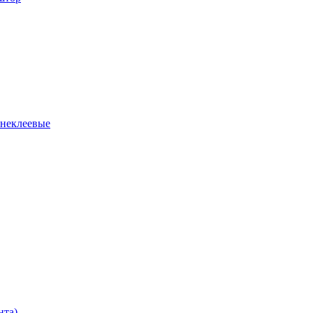
 неклеевые
нта)