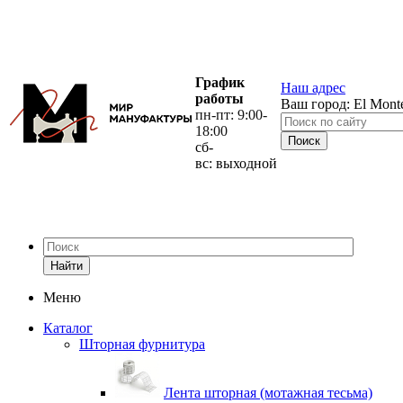
График
Наш адрес
работы
Ваш город:
El Mont
пн-пт: 9:00-
18:00
сб-
вс: выходной
Найти
Меню
Каталог
Шторная фурнитура
Лента шторная (мотажная тесьма)