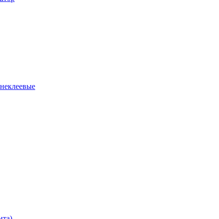
 неклеевые
нта)