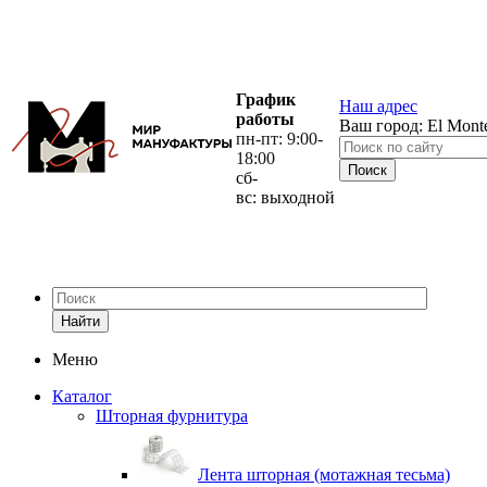
График
Наш адрес
работы
Ваш город:
El Mont
пн-пт: 9:00-
18:00
сб-
вс: выходной
Найти
Меню
Каталог
Шторная фурнитура
Лента шторная (мотажная тесьма)