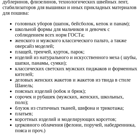
дублеринов, флизелинов, технологических швейных лент,
стабилизаторов для вышивки и иных прикладных материалов
для пошива:
головных уборов (шапок, бейсболок, кепок и панам);
школьной формы для мальчиков и девочек с
соблюдением всех норм ГОСТа;
женского и мужского классического пальто, а также
оверсайз моделей;
плащей, тренчей, курток, парок;
изделий из натурального и искусственного меха ( шубы,
шапки, панамы, сумки);
классических светских мужских пиджаков и форменных
кителей;
деловых женских жакетов и жакетов из твида в стиле
Шанель;
поясных изделий (юбок и брюк);
сорочек и рубашек (мужских, женских, школьных,
поло);
блузок из статичных тканей, шифона и трикотажа;
платьев;
корсетных изделий и моделирующих корсетов;
церковного облачения (фелони, поручей, набедренника,
пояса и проч.)