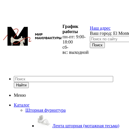
График
Наш адрес
работы
Ваш город:
El Mont
пн-пт: 9:00-
18:00
сб-
вс: выходной
Найти
Меню
Каталог
Шторная фурнитура
Лента шторная (мотажная тесьма)