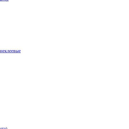
 неклеевые
нта)