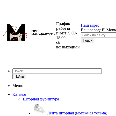
График
Наш адрес
работы
Ваш город:
El Mont
пн-пт: 9:00-
18:00
сб-
вс: выходной
Найти
Меню
Каталог
Шторная фурнитура
Лента шторная (мотажная тесьма)