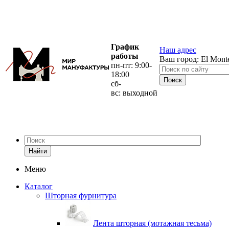
График
Наш адрес
работы
Ваш город:
El Mont
пн-пт: 9:00-
18:00
сб-
вс: выходной
Найти
Меню
Каталог
Шторная фурнитура
Лента шторная (мотажная тесьма)