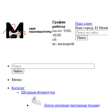
График
Наш адрес
работы
Ваш город:
El Mont
пн-пт: 9:00-
18:00
сб-
вс: выходной
Найти
Меню
Каталог
Шторная фурнитура
Лента шторная (мотажная тесьма)