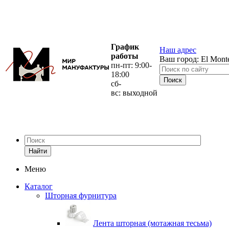
График
Наш адрес
работы
Ваш город:
El Mont
пн-пт: 9:00-
18:00
сб-
вс: выходной
Найти
Меню
Каталог
Шторная фурнитура
Лента шторная (мотажная тесьма)