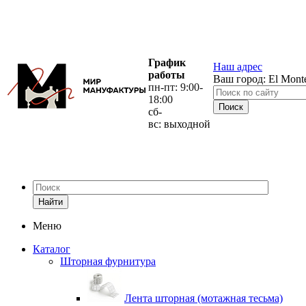
График
Наш адрес
работы
Ваш город:
El Mont
пн-пт: 9:00-
18:00
сб-
вс: выходной
Найти
Меню
Каталог
Шторная фурнитура
Лента шторная (мотажная тесьма)