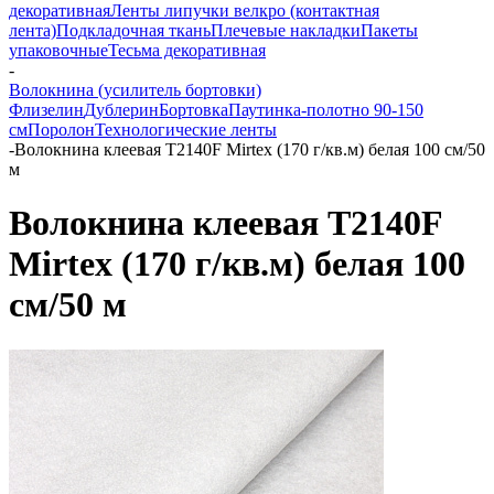
декоративная
Ленты липучки велкро (контактная
лента)
Подкладочная ткань
Плечевые накладки
Пакеты
упаковочные
Тесьма декоративная
-
Волокнина (усилитель бортовки)
Флизелин
Дублерин
Бортовка
Паутинка-полотно 90-150
см
Поролон
Технологические ленты
-
Волокнина клеевая T2140F Mirtex (170 г/кв.м) белая 100 см/50
м
Волокнина клеевая T2140F
Mirtex (170 г/кв.м) белая 100
см/50 м