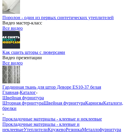
Поролон - один из первых синтетических утеплителей
Видео мастер-класс
Все видео
Как сшить шторы с люверсами
Видео презентации
Все видео
Гардинная ткань для штор Деворе ES10-37 белая
Главная
-
Каталог
-
Швейная фурнитура
Шторная фурнитура
Швейная фурнитура
Карнизы
Каталоги,
брелки
-
Прокладочные материалы - клеевые и неклеевые
Прокладочные материалы - клеевые и
неклеевые
Утеплители
Кружево
Резинка
Металлофурнитура