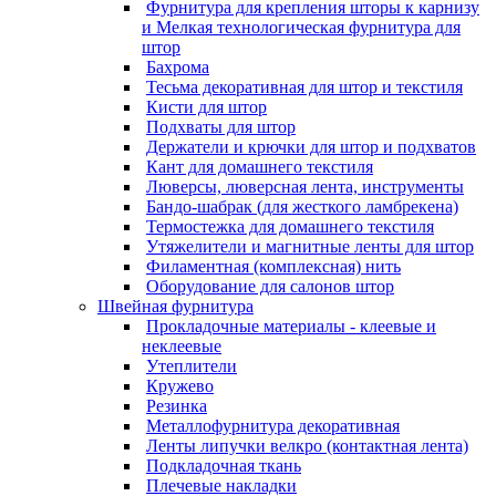
Фурнитура для крепления шторы к карнизу
и Мелкая технологическая фурнитура для
штор
Бахрома
Тесьма декоративная для штор и текстиля
Кисти для штор
Подхваты для штор
Держатели и крючки для штор и подхватов
Кант для домашнего текстиля
Люверсы, люверсная лента, инструменты
Бандо-шабрак (для жесткого ламбрекена)
Термостежка для домашнего текстиля
Утяжелители и магнитные ленты для штор
Филаментная (комплексная) нить
Оборудование для салонов штор
Швейная фурнитура
Прокладочные материалы - клеевые и
неклеевые
Утеплители
Кружево
Резинка
Металлофурнитура декоративная
Ленты липучки велкро (контактная лента)
Подкладочная ткань
Плечевые накладки