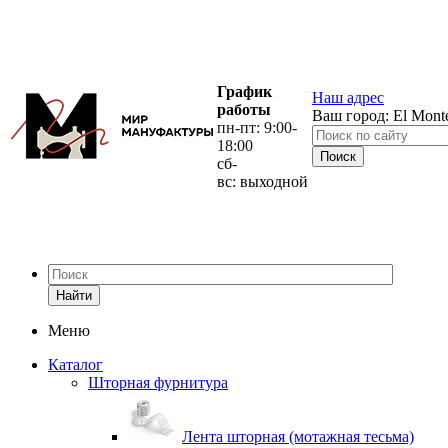
График
Наш адрес
работы
Ваш город:
El Mont
пн-пт: 9:00-
18:00
сб-
вс: выходной
Найти
Меню
Каталог
Шторная фурнитура
Лента шторная (мотажная тесьма)