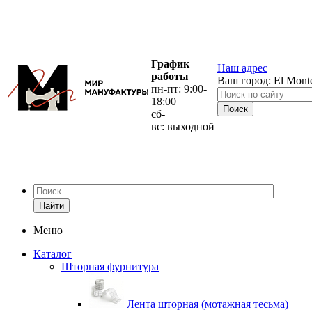
График
Наш адрес
работы
Ваш город:
El Mont
пн-пт: 9:00-
18:00
сб-
вс: выходной
Найти
Меню
Каталог
Шторная фурнитура
Лента шторная (мотажная тесьма)