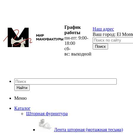
График
Наш адрес
работы
Ваш город:
El Mont
пн-пт: 9:00-
18:00
сб-
вс: выходной
Найти
Меню
Каталог
Шторная фурнитура
Лента шторная (мотажная тесьма)