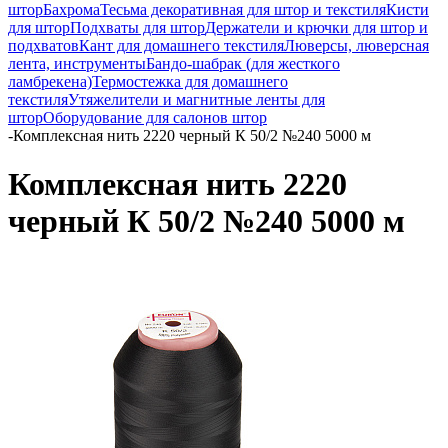
штор
Бахрома
Тесьма декоративная для штор и текстиля
Кисти
для штор
Подхваты для штор
Держатели и крючки для штор и
подхватов
Кант для домашнего текстиля
Люверсы, люверсная
лента, инструменты
Бандо-шабрак (для жесткого
ламбрекена)
Термостежка для домашнего
текстиля
Утяжелители и магнитные ленты для
штор
Оборудование для салонов штор
-
Комплексная нить 2220 черный К 50/2 №240 5000 м
Комплексная нить 2220
черный К 50/2 №240 5000 м