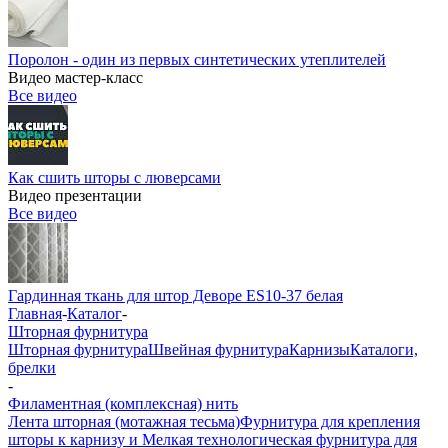
Поролон - один из первых синтетических утеплителей
Видео мастер-класс
Все видео
Как сшить шторы с люверсами
Видео презентации
Все видео
Гардинная ткань для штор Деворе ES10-37 белая
Главная
-
Каталог
-
Шторная фурнитура
Шторная фурнитура
Швейная фурнитура
Карнизы
Каталоги,
брелки
-
Филаментная (комплексная) нить
Лента шторная (мотажная тесьма)
Фурнитура для крепления
шторы к карнизу и Мелкая технологическая фурнитура для