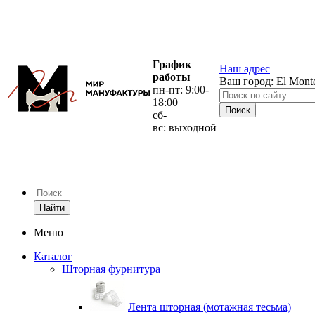
График
Наш адрес
работы
Ваш город:
El Mont
пн-пт: 9:00-
18:00
сб-
вс: выходной
Найти
Меню
Каталог
Шторная фурнитура
Лента шторная (мотажная тесьма)