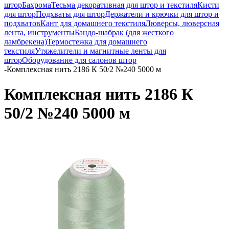
штор
Бахрома
Тесьма декоративная для штор и текстиля
Кисти
для штор
Подхваты для штор
Держатели и крючки для штор и
подхватов
Кант для домашнего текстиля
Люверсы, люверсная
лента, инструменты
Бандо-шабрак (для жесткого
ламбрекена)
Термостежка для домашнего
текстиля
Утяжелители и магнитные ленты для
штор
Оборудование для салонов штор
-
Комплексная нить 2186 К 50/2 №240 5000 м
Комплексная нить 2186 К
50/2 №240 5000 м