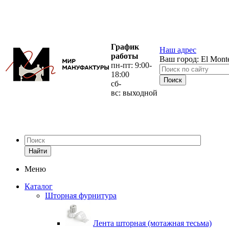
График
Наш адрес
работы
Ваш город:
El Mont
пн-пт: 9:00-
18:00
сб-
вс: выходной
Найти
Меню
Каталог
Шторная фурнитура
Лента шторная (мотажная тесьма)