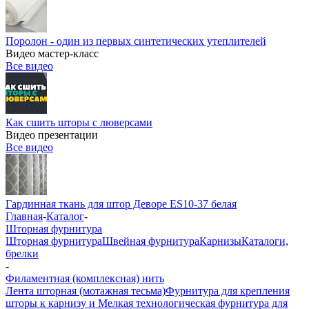
Поролон - один из первых синтетических утеплителей
Видео мастер-класс
Все видео
Как сшить шторы с люверсами
Видео презентации
Все видео
Гардинная ткань для штор Деворе ES10-37 белая
Главная
-
Каталог
-
Шторная фурнитура
Шторная фурнитура
Швейная фурнитура
Карнизы
Каталоги,
брелки
-
Филаментная (комплексная) нить
Лента шторная (мотажная тесьма)
Фурнитура для крепления
шторы к карнизу и Мелкая технологическая фурнитура для