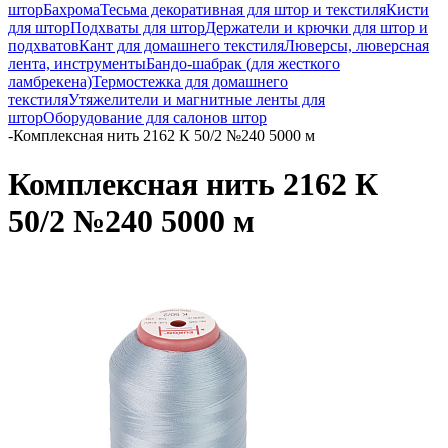
штор
Бахрома
Тесьма декоративная для штор и текстиля
Кисти
для штор
Подхваты для штор
Держатели и крючки для штор и
подхватов
Кант для домашнего текстиля
Люверсы, люверсная
лента, инструменты
Бандо-шабрак (для жесткого
ламбрекена)
Термостежка для домашнего
текстиля
Утяжелители и магнитные ленты для
штор
Оборудование для салонов штор
-
Комплексная нить 2162 К 50/2 №240 5000 м
Комплексная нить 2162 К
50/2 №240 5000 м