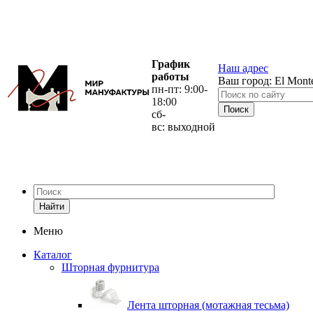
График
Наш адрес
работы
Ваш город:
El Mont
пн-пт: 9:00-
18:00
сб-
вс: выходной
Найти
Меню
Каталог
Шторная фурнитура
Лента шторная (мотажная тесьма)