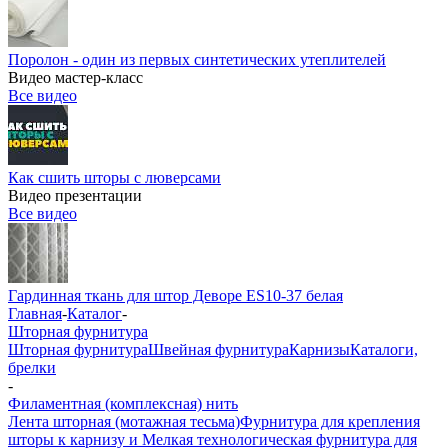
Поролон - один из первых синтетических утеплителей
Видео мастер-класс
Все видео
Как сшить шторы с люверсами
Видео презентации
Все видео
Гардинная ткань для штор Деворе ES10-37 белая
Главная
-
Каталог
-
Шторная фурнитура
Шторная фурнитура
Швейная фурнитура
Карнизы
Каталоги,
брелки
-
Филаментная (комплексная) нить
Лента шторная (мотажная тесьма)
Фурнитура для крепления
шторы к карнизу и Мелкая технологическая фурнитура для