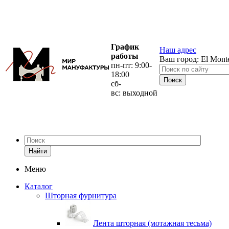
График
Наш адрес
работы
Ваш город:
El Mont
пн-пт: 9:00-
18:00
сб-
вс: выходной
Найти
Меню
Каталог
Шторная фурнитура
Лента шторная (мотажная тесьма)