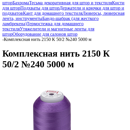
штор
Бахрома
Тесьма декоративная для штор и текстиля
Кисти
для штор
Подхваты для штор
Держатели и крючки для штор и
подхватов
Кант для домашнего текстиля
Люверсы, люверсная
лента, инструменты
Бандо-шабрак (для жесткого
ламбрекена)
Термостежка для домашнего
текстиля
Утяжелители и магнитные ленты для
штор
Оборудование для салонов штор
-
Комплексная нить 2150 К 50/2 №240 5000 м
Комплексная нить 2150 К
50/2 №240 5000 м