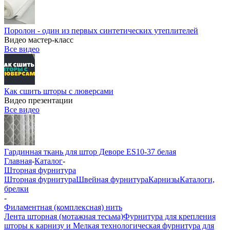
Поролон - один из первых синтетических утеплителей
Видео мастер-класс
Все видео
Как сшить шторы с люверсами
Видео презентации
Все видео
Гардинная ткань для штор Деворе ES10-37 белая
Главная
-
Каталог
-
Шторная фурнитура
Шторная фурнитура
Швейная фурнитура
Карнизы
Каталоги,
брелки
-
Филаментная (комплексная) нить
Лента шторная (мотажная тесьма)
Фурнитура для крепления
шторы к карнизу и Мелкая технологическая фурнитура для