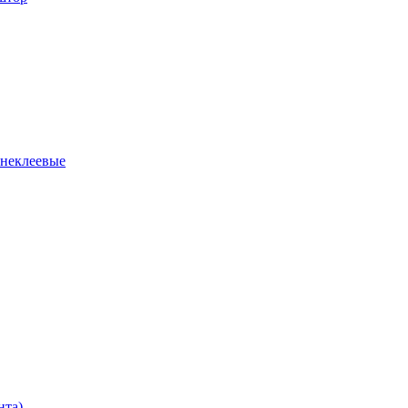
 неклеевые
нта)