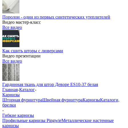
Поролон - один из первых синтетических утеплителей
Видео мастер-класс
Все видео
Как сшить шторы с люверсами
Видео презентации
Все видео
Гардинная ткань для штор Деворе ES10-37 белая
Главная
-
Каталог
-
Карнизы
Шторная фурнитура
Швейная фурнитура
Карнизы
Каталоги,
брелки
-
Гибкие карнизы
Профильные карнизы Pingwie
Металлические настенные
карнизы