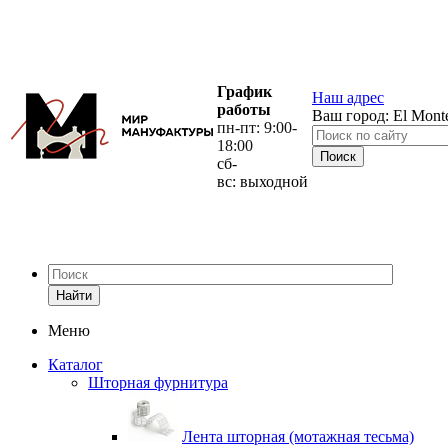
График
Наш адрес
работы
Ваш город:
El Mont
пн-пт: 9:00-
18:00
сб-
вс: выходной
Найти
Меню
Каталог
Шторная фурнитура
Лента шторная (мотажная тесьма)