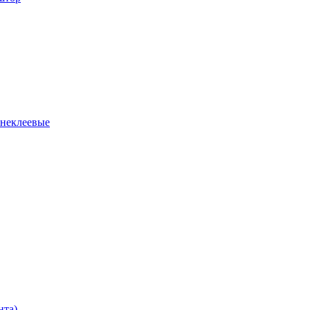
 неклеевые
нта)