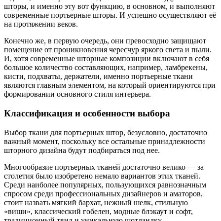
шторы, и именно эту вот функцию, в основном, и выполняют
современные портьерные шторы. И успешно осуществляют её
на протяжении веков.
Конечно же, в первую очередь, они превосходно защищают
помещение от проникновения чересчур яркого света и пыли.
И, хотя современные шторные композиции включают в себя
большое количество составляющих, например, ламбрекены,
кисти, подхваты, держатели, именно портьерные ткани
являются главным элементом, на который ориентируются при
формировании основного стиля интерьера.
Классификация и особенности выбора
Выбор ткани для портьерных штор, безусловно, достаточно
важный момент, поскольку все остальные принадлежности
шторного дизайна будут подбираться под нее.
Многообразие портьерных тканей достаточно велико — за
столетия было изобретено немало вариантов этих тканей.
Среди наиболее популярных, пользующихся равнозначным
спросом среди профессиональных дизайнеров и аматоров,
стоит назвать мягкий бархат, нежный шелк, стильную
«виши», классический гобелен, модные блэкаут и софт,
традиционный твид и уникальную шотландку,