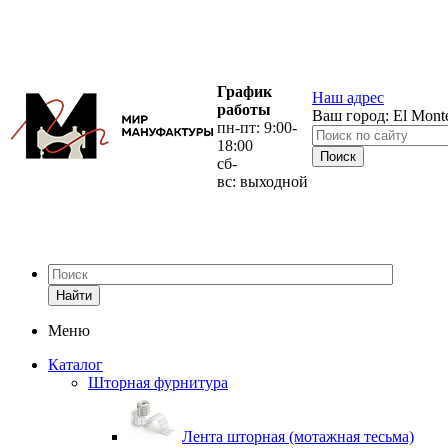
График
Наш адрес
работы
Ваш город:
El Mont
пн-пт: 9:00-
18:00
сб-
вс: выходной
Найти
Меню
Каталог
Шторная фурнитура
Лента шторная (мотажная тесьма)