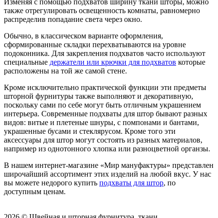
Изменяя с помощью подхватов ширину ткани шторы, можно
также отрегулировать освещенность комнаты, равномерно
распределив попадание света через окно.
Обычно, в классическом варианте оформления,
сформированные складки перехватываются на уровне
подоконника. Для закрепления подхватов часто используют
специальные
держатели
или
крючки для подхватов
которые
расположены на той же самой стене.
Кроме исключительно практической функции эти предметы
шторной фурнитуры также выполняют и декоративную,
поскольку сами по себе могут быть отличным украшением
интерьера. Современные подхваты для штор бывают разных
видов: витые и плетеные шнуры, с помпонами и бантами,
украшенные бусами и стеклярусом. Кроме того эти
аксессуары для штор могут состоять из разных материалов,
например из однотонного хлопка или разноцветной органзы.
В нашем интернет-магазине «Мир мануфактуры» представлен
широчайший ассортимент этих изделий на любой вкус. У нас
вы можете недорого купить
подхваты для штор
, по
доступным ценам.
2026 © Швейная и шторная фурнитура, ткани