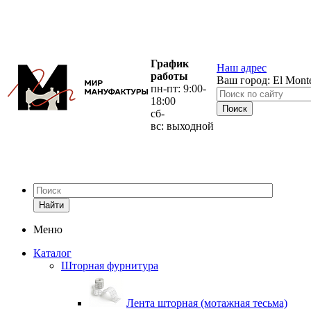
График
Наш адрес
работы
Ваш город:
El Mont
пн-пт: 9:00-
18:00
сб-
вс: выходной
Найти
Меню
Каталог
Шторная фурнитура
Лента шторная (мотажная тесьма)