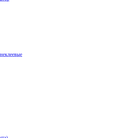
 неклеевые
нта)