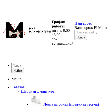
График
Наш адрес
работы
Ваш город:
El Mont
пн-пт: 9:00-
18:00
сб-
вс: выходной
Найти
Меню
Каталог
Шторная фурнитура
Лента шторная (мотажная тесьма)