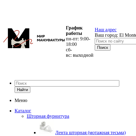
График
Наш адрес
работы
Ваш город:
El Mont
пн-пт: 9:00-
18:00
сб-
вс: выходной
Найти
Меню
Каталог
Шторная фурнитура
Лента шторная (мотажная тесьма)