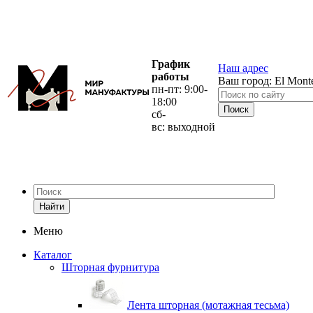
График
Наш адрес
работы
Ваш город:
El Mont
пн-пт: 9:00-
18:00
сб-
вс: выходной
Найти
Меню
Каталог
Шторная фурнитура
Лента шторная (мотажная тесьма)