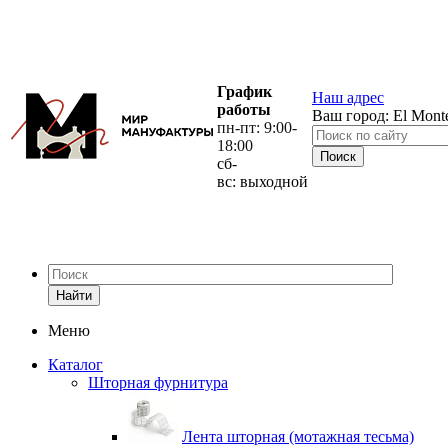
График
Наш адрес
работы
Ваш город:
El Mont
пн-пт: 9:00-
18:00
сб-
вс: выходной
Найти
Меню
Каталог
Шторная фурнитура
Лента шторная (мотажная тесьма)