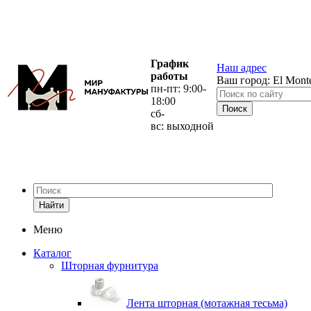
График
Наш адрес
работы
Ваш город:
El Mont
пн-пт: 9:00-
18:00
сб-
вс: выходной
Найти
Меню
Каталог
Шторная фурнитура
Лента шторная (мотажная тесьма)