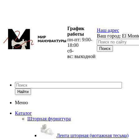
График
Наш адрес
работы
Ваш город:
El Mont
пн-пт: 9:00-
18:00
сб-
вс: выходной
Найти
Меню
Каталог
Шторная фурнитура
Лента шторная (мотажная тесьма)