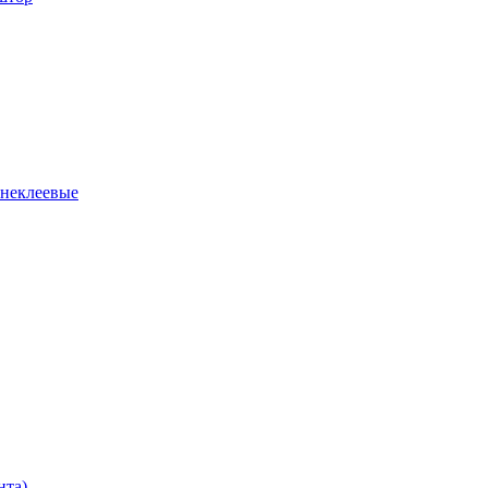
 неклеевые
нта)