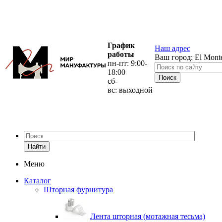
График
Наш адрес
работы
Ваш город:
El Mont
пн-пт: 9:00-
18:00
сб-
вс: выходной
Найти
Меню
Каталог
Шторная фурнитура
Лента шторная (мотажная тесьма)