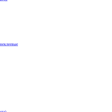
 неклеевые
нта)