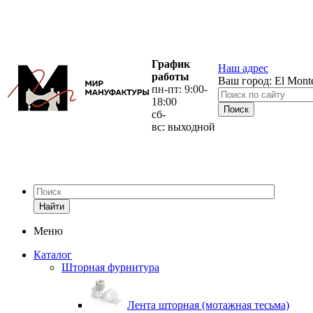
График
Наш адрес
работы
Ваш город:
El Mont
пн-пт: 9:00-
18:00
сб-
вс: выходной
Найти
Меню
Каталог
Шторная фурнитура
Лента шторная (мотажная тесьма)