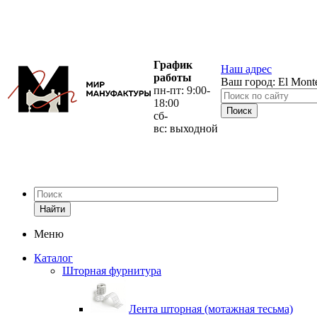
График
Наш адрес
работы
Ваш город:
El Mont
пн-пт: 9:00-
18:00
сб-
вс: выходной
Найти
Меню
Каталог
Шторная фурнитура
Лента шторная (мотажная тесьма)