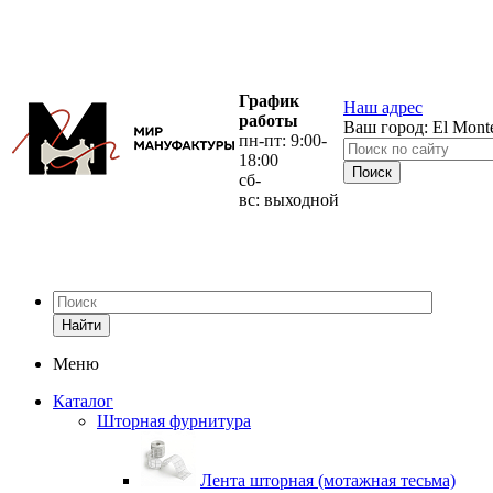
График
Наш адрес
работы
Ваш город:
El Mont
пн-пт: 9:00-
18:00
сб-
вс: выходной
Найти
Меню
Каталог
Шторная фурнитура
Лента шторная (мотажная тесьма)