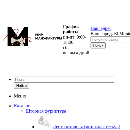
График
Наш адрес
работы
Ваш город:
El Mont
пн-пт: 9:00-
18:00
сб-
вс: выходной
Найти
Меню
Каталог
Шторная фурнитура
Лента шторная (мотажная тесьма)