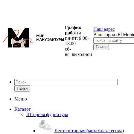
График
Наш адрес
работы
Ваш город:
El Mont
пн-пт: 9:00-
18:00
сб-
вс: выходной
Найти
Меню
Каталог
Шторная фурнитура
Лента шторная (мотажная тесьма)