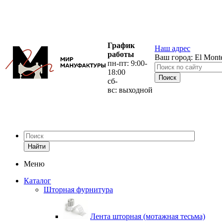
График
Наш адрес
работы
Ваш город:
El Mont
пн-пт: 9:00-
18:00
сб-
вс: выходной
Найти
Меню
Каталог
Шторная фурнитура
Лента шторная (мотажная тесьма)