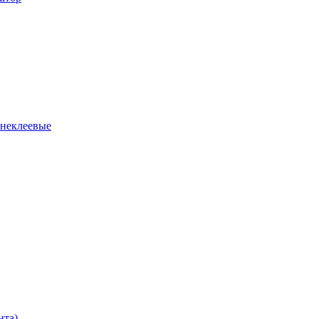
 неклеевые
нта)