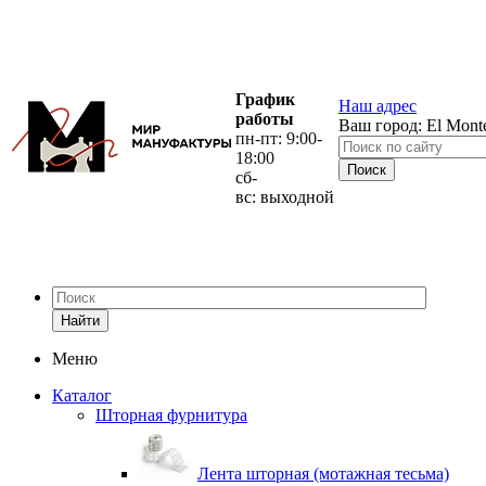
График
Наш адрес
работы
Ваш город:
El Mont
пн-пт: 9:00-
18:00
сб-
вс: выходной
Найти
Меню
Каталог
Шторная фурнитура
Лента шторная (мотажная тесьма)