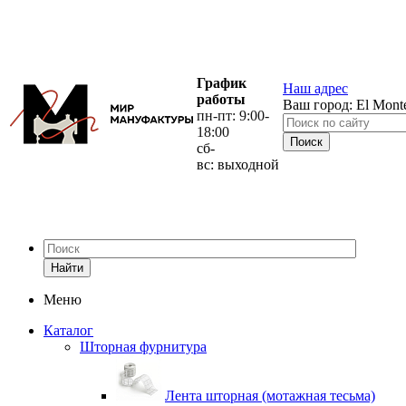
График
Наш адрес
работы
Ваш город:
El Mont
пн-пт: 9:00-
18:00
сб-
вс: выходной
Найти
Меню
Каталог
Шторная фурнитура
Лента шторная (мотажная тесьма)