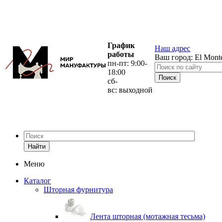
График
Наш адрес
работы
Ваш город:
El Mont
пн-пт: 9:00-
18:00
сб-
вс: выходной
Найти
Меню
Каталог
Шторная фурнитура
Лента шторная (мотажная тесьма)