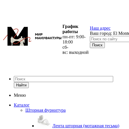
График
Наш адрес
работы
Ваш город:
El Mont
пн-пт: 9:00-
18:00
сб-
вс: выходной
Найти
Меню
Каталог
Шторная фурнитура
Лента шторная (мотажная тесьма)