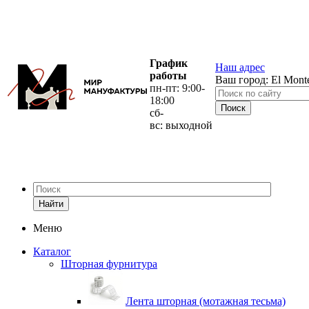
График
Наш адрес
работы
Ваш город:
El Mont
пн-пт: 9:00-
18:00
сб-
вс: выходной
Найти
Меню
Каталог
Шторная фурнитура
Лента шторная (мотажная тесьма)