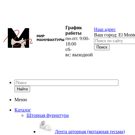
График
Наш адрес
работы
Ваш город:
El Mont
пн-пт: 9:00-
18:00
сб-
вс: выходной
Найти
Меню
Каталог
Шторная фурнитура
Лента шторная (мотажная тесьма)