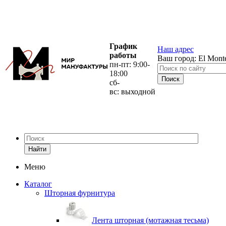
График
Наш адрес
работы
Ваш город:
El Mont
пн-пт: 9:00-
18:00
сб-
вс: выходной
Найти
Меню
Каталог
Шторная фурнитура
Лента шторная (мотажная тесьма)