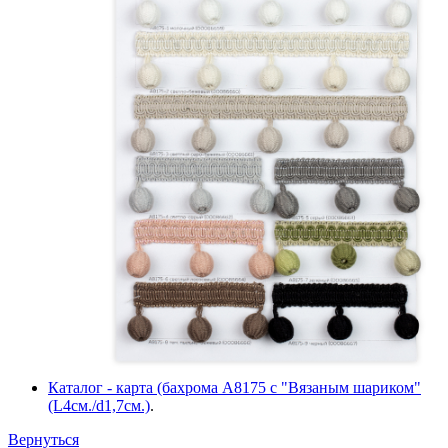
Каталог - карта (бахрома A8175 с "Вязаным шариком"
(L4см./d1,7см.)
.
Вернуться