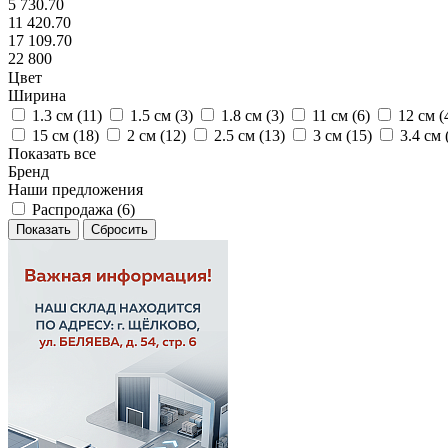
5 730.70
11 420.70
17 109.70
22 800
Цвет
Ширина
1.3 см (
11
)
1.5 см (
3
)
1.8 см (
3
)
11 см (
6
)
12 см (
15 см (
18
)
2 см (
12
)
2.5 см (
13
)
3 см (
15
)
3.4 см 
Показать все
Бренд
Наши предложения
Распродажа (
6
)
Сбросить