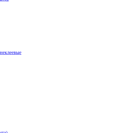
 неклеевые
нта)