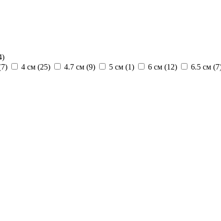
4
)
(
7
)
4 см (
25
)
4.7 см (
9
)
5 см (
1
)
6 см (
12
)
6.5 см (
7