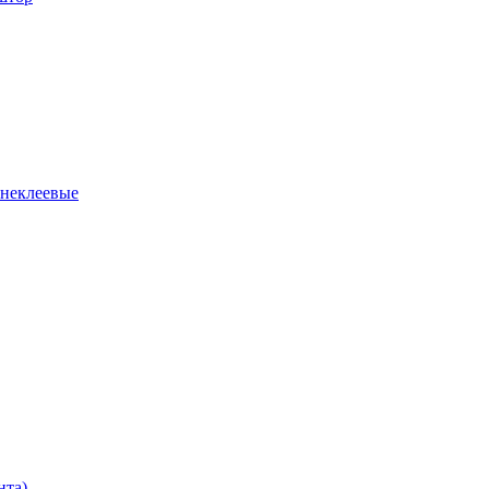
 неклеевые
нта)