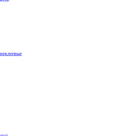
 неклеевые
нта)